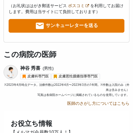
（お礼状ははがき郵送サービス
ポスコミ
を利用してお届け
します。費用は当サイトにて負担しております）
サンキューレターを送る
この病院の医師
神谷 秀喜
男性
皮膚科専門医
皮膚悪性腫瘍指導専門医
※2023年4月時点データ。治療件数は2022年4月〜2023年3月の1年間。※件数は入院のみ（外
来は含みません）
写真は各病院ホームページに掲載されているものを使用しています。
医師のさがし方についてはこちら
お役立ち情報
【メルマガ会員数10万人！】