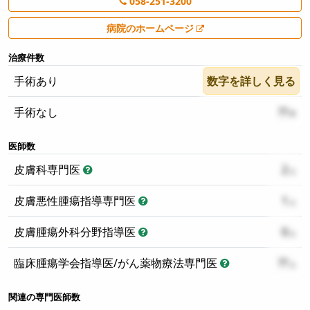
058-251-3200
病院のホームページ
治療件数
手術あり
数字を詳しく見る
??
手術なし
??
医師数
皮膚科専門医
2
皮膚悪性腫瘍指導専門医
1
皮膚腫瘍外科分野指導医
0
臨床腫瘍学会指導医/がん薬物療法専門医
??
関連の専門医師数