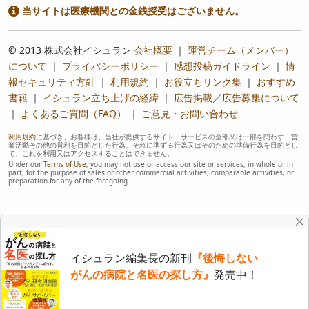
当サイトは医療機関との金銭授受はございません。
© 2013 株式会社イシュラン
会社概要
｜
運営チーム（メンバー）
について
｜
プライバシーポリシー
｜
感想投稿ガイドライン
｜
情
報セキュリティ方針
｜
利用規約
｜
お役立ちリンク集
｜
おすすめ
書籍
｜
イシュラン立ち上げの経緯
｜
広告掲載／広告募集について
｜
よくあるご質問（FAQ）
｜
ご意見・お問い合わせ
利用規約
に基づき、お客様は、当社が提供するサイト・サービスの全部又は一部を問わず、営
業活動その他の営利を目的とした行為、それに準ずる行為又はそのための準備行為を目的とし
て、これを利用又はアクセスすることはできません。
Under our
Terms of Use
, you may not use or access our site or services, in whole or in
part, for the purpose of sales or other commercial activities, comparable activities, or
preparation for any of the foregoing.
イシュラン編集長の新刊
『後悔しない
がんの病院と名医の探し方』
発売中！