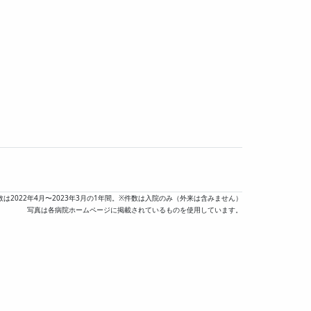
数は2022年4月〜2023年3月の1年間。※件数は入院のみ（外来は含みません）
写真は各病院ホームページに掲載されているものを使用しています。