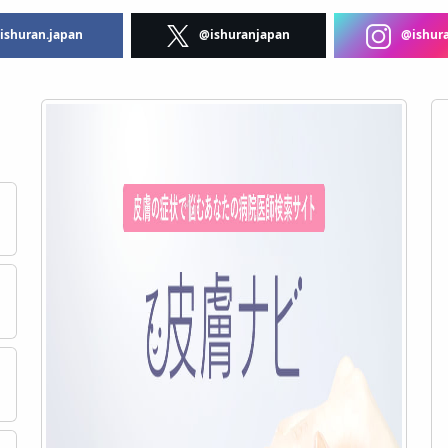
shuran.japan
@ishuranjapan
@ishura