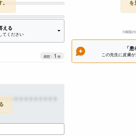
す。
を
答える
※病院の
してください
「患
この先生に皮膚が
感想投稿数
1
？？？？？？？？？？？？
る
公開：2026-01-05
投稿：2025年12月