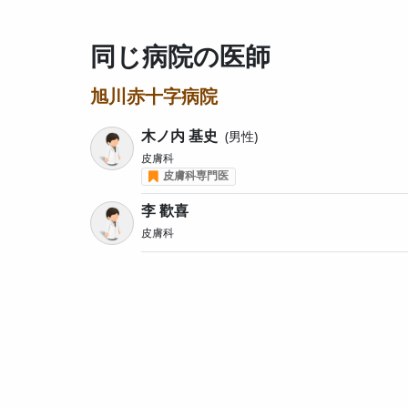
同じ病院の医師
旭川赤十字病院
木ノ内 基史
男性
皮膚科
皮膚科専門医
李 歡喜
皮膚科