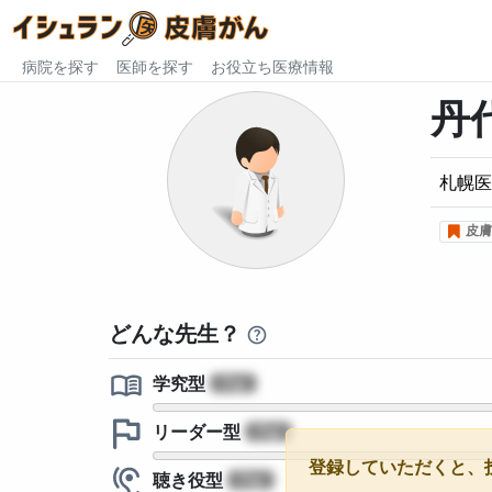
病院を探す
医師を探す
お役立ち医療情報
丹
札幌医
皮膚
どんな先生？
学究型
?
リーダー型
?
登録していただくと、
聴き役型
?