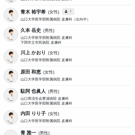
青木 裕宇希
コミュニケーション・タイプ投票数
1
女性
山口大学医学部附属病院
皮膚科（出向中）
久本 岳史
男性
山口大学医学部附属病院
皮膚科
下関市立市民病院
皮膚科
川上 かおり
女性
山口大学医学部附属病院
皮膚科
原田 和恵
女性
山口大学医学部附属病院
皮膚科
駄阿 也眞人
男性
山口県済生会豊浦病院
皮膚科
山口大学医学部附属病院
皮膚科
内田 りり子
女性
山口大学医学部附属病院
皮膚科
青 雅一
男性