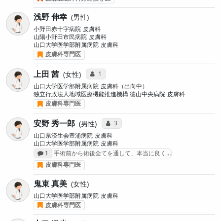
浅野 伸幸
男性
小野田赤十字病院
皮膚科
山陽小野田市民病院
皮膚科
山口大学医学部附属病院
皮膚科
皮膚科専門医
上田 茜
コミュニケーション・タイプ投票数
1
女性
山口大学医学部附属病院
皮膚科（出向中）
独立行政法人地域医療機能推進機構 徳山中央病院
皮膚科
皮膚科専門医
安野 秀一郎
コミュニケーション・タイプ投票数
3
男性
山口県済生会豊浦病院
皮膚科
山口大学医学部附属病院
皮膚科
感想投稿数
1
手術前から術後全てを通して、本当に良く…
皮膚科専門医
鬼束 真美
女性
山口大学医学部附属病院
皮膚科
皮膚科専門医