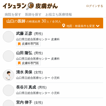
ログインする
病院を探す
医師を探す
お役立ち医療情報
皮膚がん
30
山口
の
医師
の検索結果
30
地図・検索条件を変更
武藤 正彦
男性
山口県立総合医療センター
皮膚科
皮膚科専門医
山田 隆弘
男性
山口県立総合医療センター
皮膚科
皮膚科専門医
清水 美保
女性
山口県立総合医療センター
小児科
長谷川 真成
男性
山口県立総合医療センター
小児科
宮内 律子
女性