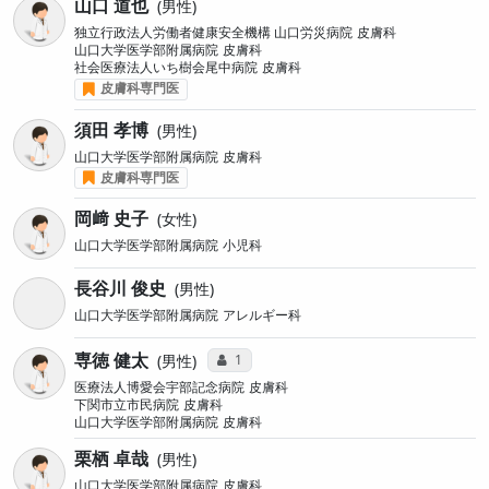
山口 道也
男性
独立行政法人労働者健康安全機構 山口労災病院
皮膚科
山口大学医学部附属病院
皮膚科
社会医療法人いち樹会尾中病院
皮膚科
皮膚科専門医
須田 孝博
男性
山口大学医学部附属病院
皮膚科
皮膚科専門医
岡﨑 史子
女性
山口大学医学部附属病院
小児科
長谷川 俊史
男性
山口大学医学部附属病院
アレルギー科
専徳 健太
コミュニケーション・タイプ投票数
1
男性
医療法人博愛会宇部記念病院
皮膚科
下関市立市民病院
皮膚科
山口大学医学部附属病院
皮膚科
栗栖 卓哉
男性
山口大学医学部附属病院
皮膚科