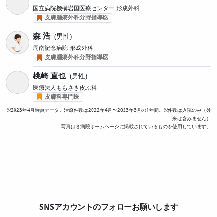
国立病院機構岩国医療センター
形成外科
皮膚腫瘍外科分野指導医
森 浩
男性
周南記念病院
形成外科
皮膚腫瘍外科分野指導医
桃崎 直也
男性
医療法人ももさき皮ふ科
皮膚科専門医
※2023年4月時点データ。治療件数は2022年4月〜2023年3月の1年間。※件数は入院のみ（外
来は含みません）
写真は各病院ホームページに掲載されているものを使用しています。
SNSアカウントのフォローお願いします