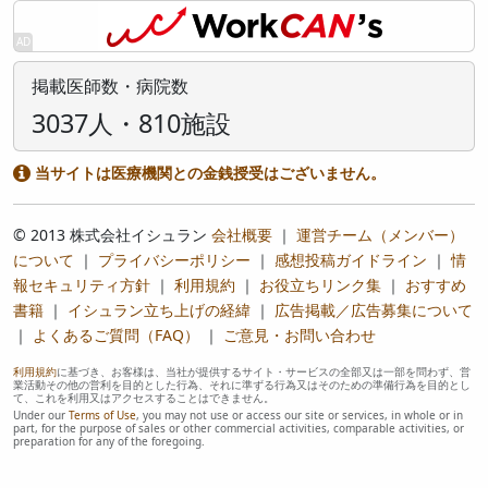
掲載医師数・病院数
3037人・810施設
当サイトは医療機関との金銭授受はございません。
© 2013 株式会社イシュラン
会社概要
｜
運営チーム（メンバー）
について
｜
プライバシーポリシー
｜
感想投稿ガイドライン
｜
情
報セキュリティ方針
｜
利用規約
｜
お役立ちリンク集
｜
おすすめ
書籍
｜
イシュラン立ち上げの経緯
｜
広告掲載／広告募集について
｜
よくあるご質問（FAQ）
｜
ご意見・お問い合わせ
利用規約
に基づき、お客様は、当社が提供するサイト・サービスの全部又は一部を問わず、営
業活動その他の営利を目的とした行為、それに準ずる行為又はそのための準備行為を目的とし
て、これを利用又はアクセスすることはできません。
Under our
Terms of Use
, you may not use or access our site or services, in whole or in
part, for the purpose of sales or other commercial activities, comparable activities, or
preparation for any of the foregoing.