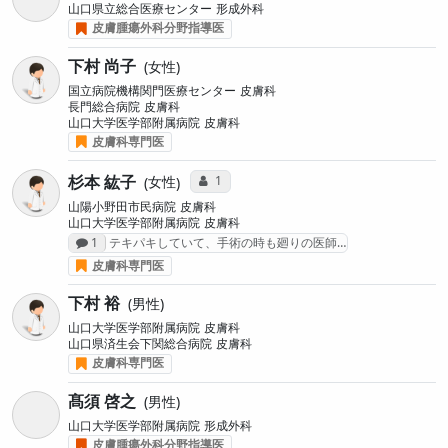
山口県立総合医療センター
形成外科
皮膚腫瘍外科分野指導医
下村 尚子
女性
国立病院機構関門医療センター
皮膚科
長門総合病院
皮膚科
山口大学医学部附属病院
皮膚科
皮膚科専門医
杉本 紘子
コミュニケーション・タイプ投票数
1
女性
山陽小野田市民病院
皮膚科
山口大学医学部附属病院
皮膚科
感想投稿数
1
テキパキしていて、手術の時も廻りの医師…
皮膚科専門医
下村 裕
男性
山口大学医学部附属病院
皮膚科
山口県済生会下関総合病院
皮膚科
皮膚科専門医
髙須 啓之
男性
山口大学医学部附属病院
形成外科
皮膚腫瘍外科分野指導医